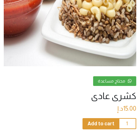
محتاج مساعدة
كشرى عادى
15.00
د.إ
كشرى
Add to cart
عادى
quantity