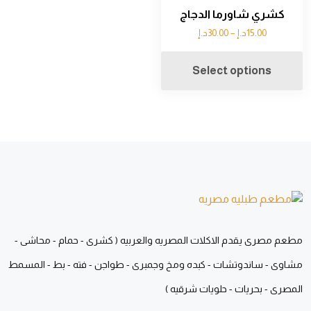
كشري شاورما الدجاج
15.00
د.إ
–
30.00
د.إ
Select options
مطعم مصرى يقدم الاكلات المصريه والعربيه ( كشرى - حمام - محاشى -
مشاوى - ساندوتشات - كبده ومخ وجمبرى - طواجن - فته - بط - المسمط
المصرى - بحريات - حلويات شرقيه )