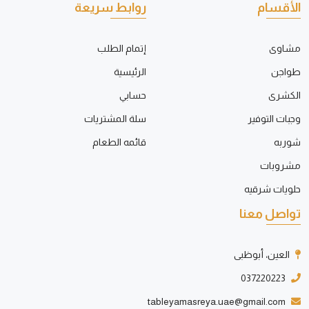
الأقسام
روابط سريعة
مشاوى
إتمام الطلب
طواجن
الرئيسية
الكشرى
حسابي
وجبات التوفير
سلة المشتريات
شوربه
قائمه الطعام
مشروبات
حلويات شرقيه
تواصل معنا
العين، أبوظبى
037220223
tableyamasreya.uae@gmail.com