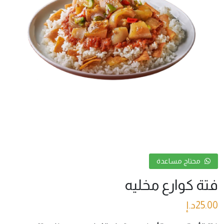
محتاج مساعدة
فتة كوارع مخليه
25.00
د.إ