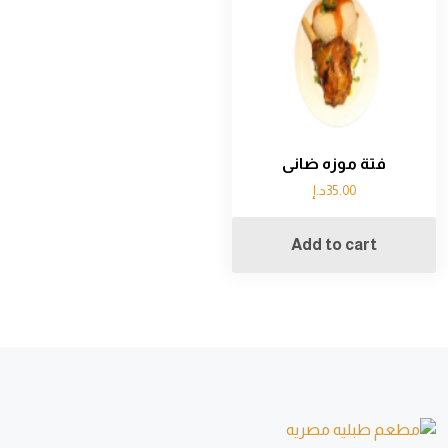
فتة موزه ضانى
35.00
د.إ
Add to cart