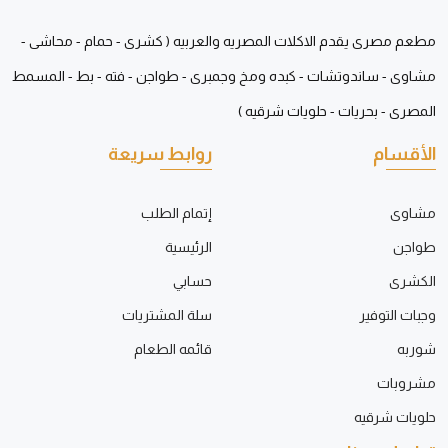
مطعم مصرى يقدم الاكلات المصريه والعربيه ( كشرى - حمام - محاشى -
مشاوى - ساندوتشات - كبده ومخ وجمبرى - طواجن - فته - بط - المسمط
المصرى - بحريات - حلويات شرقيه )
الأقسام
روابط سريعة
مشاوى
إتمام الطلب
طواجن
الرئيسية
الكشرى
حسابي
وجبات التوفير
سلة المشتريات
شوربه
قائمه الطعام
مشروبات
حلويات شرقيه