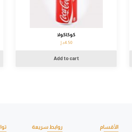
كوكاكولا
4.50
د.إ
Add to cart
الأقسام
روابط سريعة
توا