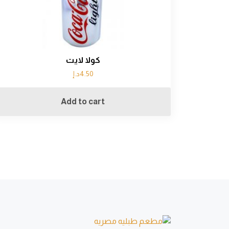
كولا لايت
4.50
د.إ
Add to cart