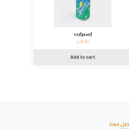
إسبرايت
4.50
د.إ
Add to cart
صل معنا