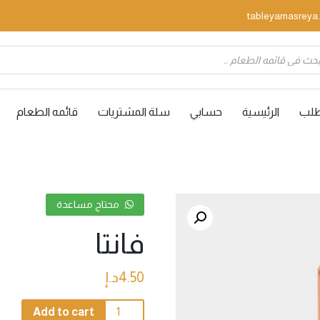
P
لطلب
الرئيسية
حسابي
سلة المشتريات
قائمه الطعام
محتاج مساعدة
فانتا
4.50
د.إ
فانتا
Add to cart