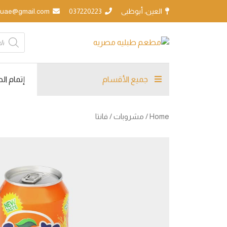
العين، أبوظبى
037220223
tableyamasreya.uae@gmail.com
roducts
search
جميع الأقسام
إتمام ا
Home
/
مشروبات
/ فانتا