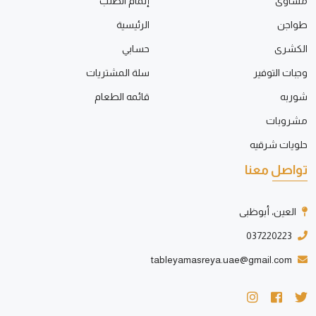
مشاوى
إتمام الطلب
طواجن
الرئيسية
الكشرى
حسابي
وجبات التوفير
سلة المشتريات
شوربه
قائمه الطعام
مشروبات
حلويات شرقيه
تواصل معنا
العين، أبوظبى
037220223
tableyamasreya.uae@gmail.com