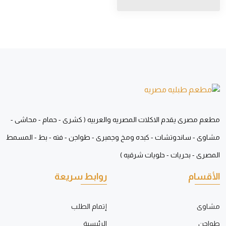
مطعم مصرى يقدم الاكلات المصريه والعربيه ( كشرى - حمام - محاشى -
مشاوى - ساندوتشات - كبده ومخ وجمبرى - طواجن - فته - بط - المسمط
المصرى - بحريات - حلويات شرقيه )
الأقسام
روابط سريعة
مشاوى
إتمام الطلب
طواجن
الرئيسية