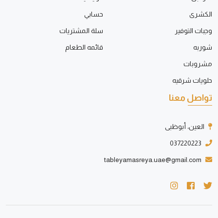
الكشرى
حسابي
وجبات التوفير
سلة المشتريات
شوربه
قائمه الطعام
مشروبات
حلويات شرقيه
تواصل معنا
العين، أبوظبى
037220223
tableyamasreya.uae@gmail.com